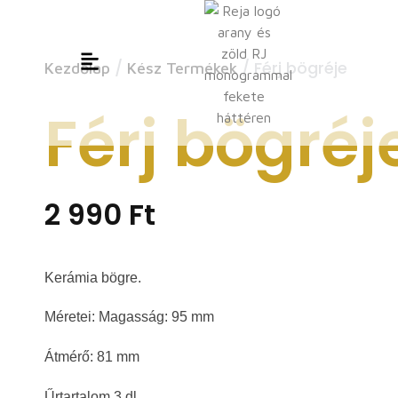
/
/ Férj bögréje
Kezdőlap
Kész Termékek
Férj bögréj
2 990
Ft
Kerámia bögre.
Méretei: Magasság: 95 mm
Átmérő: 81 mm
Űrtartalom 3 dl