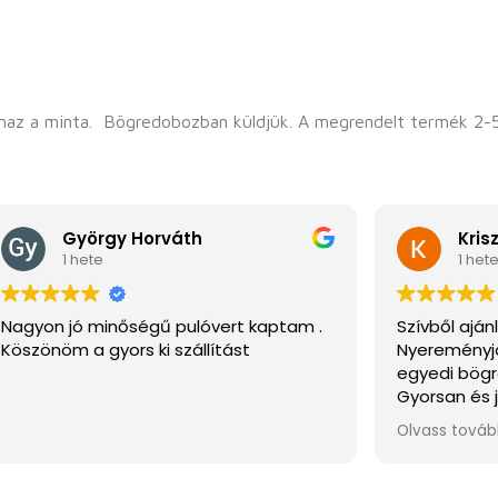
anaz a minta. Bögredobozban küldjük. A megrendelt termék 2-
György Horváth
Kris
1 hete
1 het
Nagyon jó minőségű pulóvert kaptam .
Szívből aján
Köszönöm a gyors ki szállítást
Nyereményj
egyedi bögr
Gyorsan és 
és minden e
Olvass tová
mértékben 
Köszönöm s