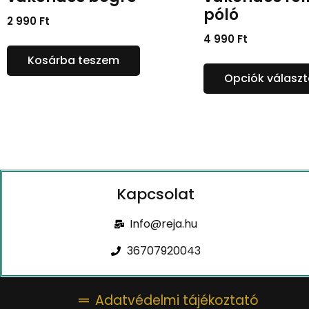
póló
2 990
Ft
4 990
Ft
Kosárba teszem
Opciók válasz
Kapcsolat
Info@reja.hu
36707920043
Adatvédelmi tájékoztató