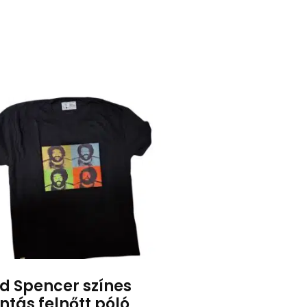
d Spencer színes
ntás felnőtt póló