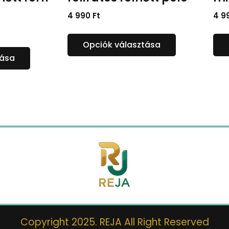
4 990
Ft
4 9
Opciók választása
tása
Copyright 2025. REJA All Right Reserved