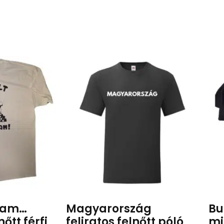
stam…
Magyarország
Bu
őtt férfi
feliratos felnőtt póló
mi