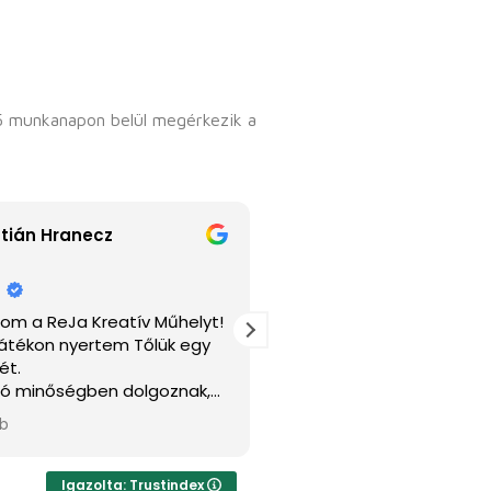
5 munkanapon belül megérkezik a
ztián Hranecz
Melitta Fjs
e
1 hete
lom a ReJa Kreatív Műhelyt!
Nagyon ajánlom! Gyors, p
átékon nyertem Tőlük egy
munka!
ét.
jó minőségben dolgoznak,
Válasz a tulajdonostól
gyes elképzelésemet teljes
Nagyon szépen köszönjük
bb
Olvass tovább
megvalósították.
zépen!
Igazolta: Trustindex