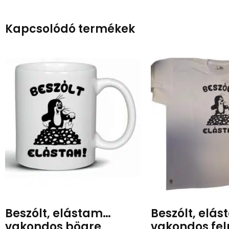
Kapcsolódó termékek
Beszólt, elástam…
Beszólt, elá
vakondos bögre
vakondos feln