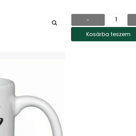
Válasz a 
Köszönjük 
-
Kosárba teszem