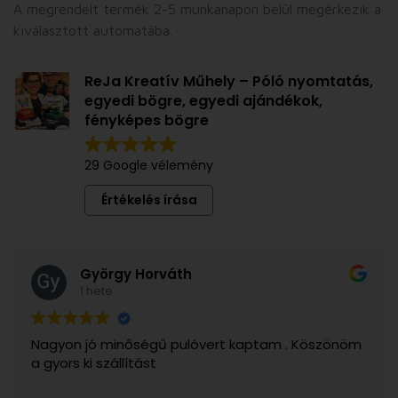
A megrendelt termék 2-5 munkanapon belül megérkezik a
kiválasztott automatába.
ReJa Kreatív Műhely – Póló nyomtatás,
egyedi bögre, egyedi ajándékok,
fényképes bögre
29 Google vélemény
Értékelés írása
György Horváth
1 hete
n jó minőségű pulóvert kaptam . Köszönöm
Szívből
s ki szállítást
Nyeremé
bögrét.