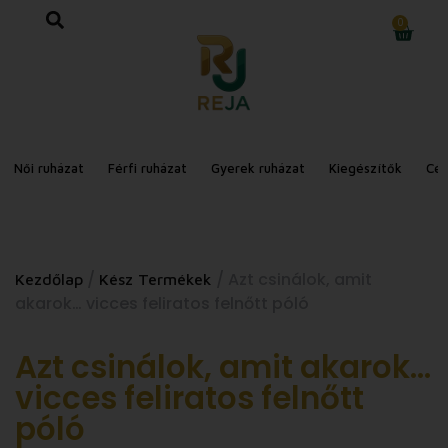
0
Női ruházat
Férfi ruházat
Gyerek ruházat
Kiegészítők
Cé
/
/ Azt csinálok, amit
Kezdőlap
Kész Termékek
akarok… vicces feliratos felnőtt póló
Azt csinálok, amit akarok…
vicces feliratos felnőtt
póló