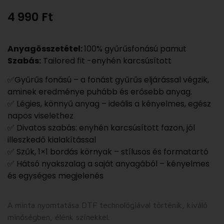
4 990
Ft
Anyagösszetétel:
100% gyűrűsfonású pamut
Szabás:
Tailored fit -enyhén karcsúsított
✅Gyűrűs fonású – a fonást gyűrűs eljárással végzik,
aminek eredménye puhább és erősebb anyag.
✅ Légies, könnyű anyag – ideális a kényelmes, egész
napos viselethez
✅ Divatos szabás: enyhén karcsúsított fazon, jól
illeszkedő kialakítással
✅ Szűk, 1×1 bordás környak – stílusos és formatartó
✅ Hátsó nyakszalag a saját anyagából – kényelmes
és egységes megjelenés
A minta nyomtatása DTF technológiával történik, kiváló
minőségben, élénk színekkel.